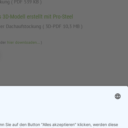
kung ( PDF 539 KB )
s 3D-Modell erstellt mit Pro-Steel
er Dachaufstockung ( 3D-PDF 10,3 MB )
ader
hier downloaden...
)
mitteilen
Designs