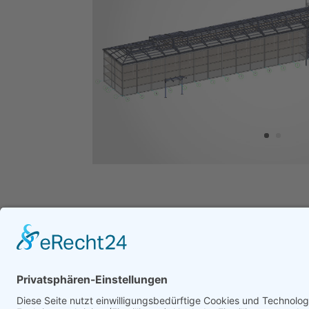
twittern
Impre