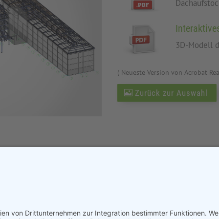
Dachaufstoc
Interaktive
3D-Modell d
( Neueste Version von Acrobat Re
Zurück zur Auswahl
teilen
teilen
teilen
ssum
Datenschutzerklärung
AGB
Web by SA 