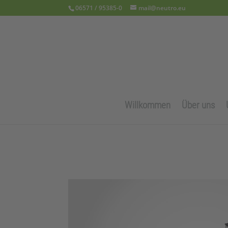
06571 / 95385-0
mail@neutro.eu
Willkommen
Über uns