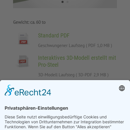
Gewicht: ca. 60 to
Standard PDF
Geschwungener Laufsteg ( PDF 1,0 MB )
Interaktives 3D-Modell erstellt mit
Pro-Steel
3D-Modell Laufsteg ( 3D-PDF 2,9 MB )
( Neueste Version von Acrobat Reader
hier downloaden...
)
Zurück zur Auswahl