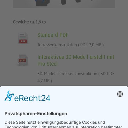
Gewicht: ca. 1,6 to
Standard PDF
Terrassenkonstruktion ( PDF 2,0 MB )
Interaktives 3D-Modell erstellt mit
Pro-Steel
3D-Modell Terrassenkonstruktion ( 3D-PDF
4,7 MB )
( Neueste Version von Acrobat Reader
hier downloaden...
)
Zurück zur Auswahl